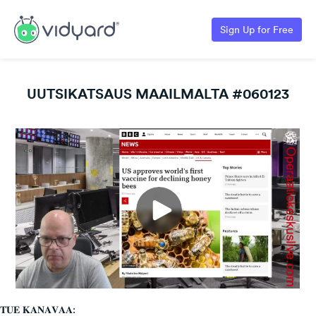
Sign Up for Free
UUTSIKATSAUS MAAILMALTA #060123
𝐓𝐔𝐄 𝐊𝐀𝐍𝐀𝐕𝐀𝐀: