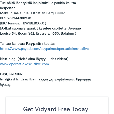
Tue näitä lähetyksiä lahjoituksilla pankin kautta
helpoiten:
Maksun saaja: Klaus Kristian Berg Tilille:
BE15967244388230
(BIC tunnus: TRWIBEB1XXX )
(Jotkut suomalaispankit kyselee osoitetta: Avenue
Louise 54, Room S52, Brussels, 1050, Belgium )
Tai tue kanavaa 𝗣𝗮𝘆𝗽𝗮𝗹𝗶𝗻 kautta:
https://www.paypal.com/paypalme/operaatiokeskuslive
Nettiblogi (sieltä aina löytyy uudet videot)
www.operaatiokeskuslive.com
𝐃𝐈𝐒𝐂𝐋𝐀𝐈𝐌𝐄𝐑
Ɩäɧɛɬყƙʂɛɬ ɬɛɧɖääŋ ɬɧąıɱąąʂʂą ʝą ŋơųɖąɬąɱɱɛ ɬɧąıɱąąŋ
Ɩąƙɛʝą.
Get Vidyard Free Today